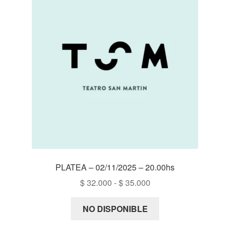
PLATEA – 02/11/2025 – 20.00hs
Rango
$
32.000
-
$
35.000
de
precios:
NO DISPONIBLE
desde