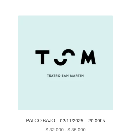
$ 32.000
hasta
$ 35.000
PALCO BAJO – 02/11/2025 – 20.00hs
Rango
$
32.000
-
$
35.000