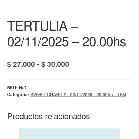
TERTULIA –
02/11/2025 – 20.00hs
Rango
$
27.000
-
$
30.000
de
precios:
SKU:
N/D
Categoría:
SWEET CHARITY - 02/11/2025 - 20.00hs - TSM
desde
$ 27.000
Productos relacionados
hasta
$ 30.000