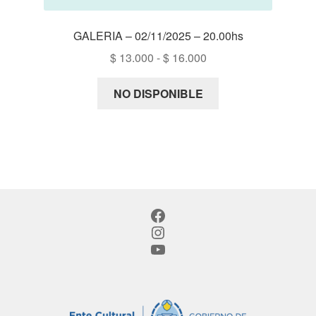
GALERIA – 02/11/2025 – 20.00hs
Rango
$
13.000
-
$
16.000
de
precios:
NO DISPONIBLE
desde
$ 13.000
hasta
$ 16.000
Facebook
Instagram
YouTube