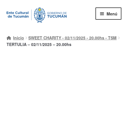
Ir
Ir
Menú
a
al
la
contenido
Inicio
navegación
Inicio
SWEET CHARITY - 02/11/2025 - 20.00hs - TSM
Mi cuenta
TERTULIA – 02/11/2025 – 20.00hs
Carrito
Finalizar compra
Ayuda Rapida