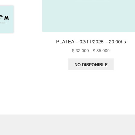
PLATEA – 02/11/2025 – 20.00hs
Rango
$
32.000
-
$
35.000
de
precios:
NO DISPONIBLE
desde
$ 32.000
hasta
$ 35.000