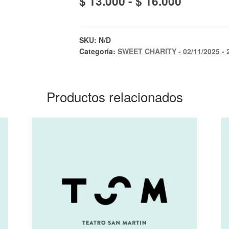
Rango
$
13.000
-
$
16.000
de
precios:
SKU:
N/D
Categoría:
SWEET CHARITY - 02/11/2025 - 
desde
$ 13.000
hasta
Productos relacionados
$ 16.000