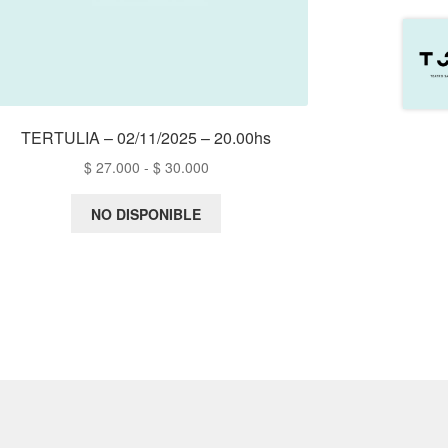
TERTULIA – 02/11/2025 – 20.00hs
Rango
$
27.000
-
$
30.000
de
precios:
NO DISPONIBLE
desde
$ 27.000
hasta
$ 30.000