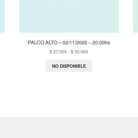
PALCO ALTO – 02/11/2025 – 20.00hs
Rango
$
27.000
-
$
30.000
de
precios:
NO DISPONIBLE
desde
$ 27.000
hasta
$ 30.000