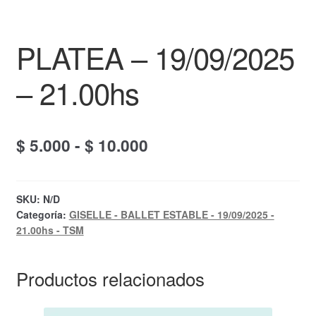
PLATEA – 19/09/2025
– 21.00hs
Rango
$
5.000
-
$
10.000
de
precios:
SKU:
N/D
Categoría:
GISELLE - BALLET ESTABLE - 19/09/2025 -
desde
21.00hs - TSM
$ 5.000
hasta
Productos relacionados
$ 10.000