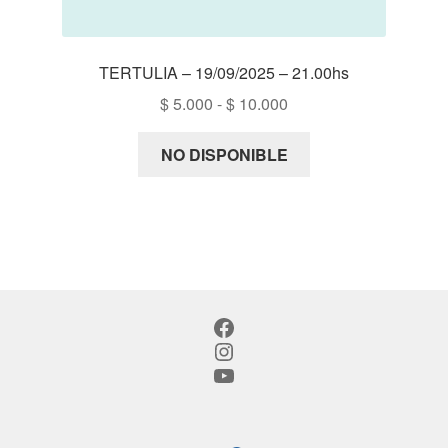
TERTULIA – 19/09/2025 – 21.00hs
Rango
$
5.000
-
$
10.000
de
precios:
NO DISPONIBLE
desde
$ 5.000
hasta
$ 10.000
Facebook
Instagram
YouTube