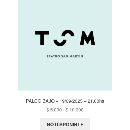
PALCO BAJO – 19/09/2025 – 21.00hs
Rango
$
5.000
-
$
10.000
de
precios:
NO DISPONIBLE