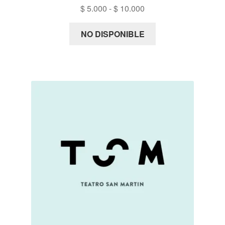
Rango
$
5.000
-
$
10.000
de
precios:
NO DISPONIBLE
desde
$ 5.000
hasta
$ 10.000