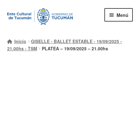
Ir
Ir
Menú
a
al
la
contenido
Inicio
navegación
Inicio
GISELLE - BALLET ESTABLE - 19/09/2025 -
Mi cuenta
21.00hs - TSM
PLATEA – 19/09/2025 – 21.00hs
Carrito
Finalizar compra
Ayuda Rapida