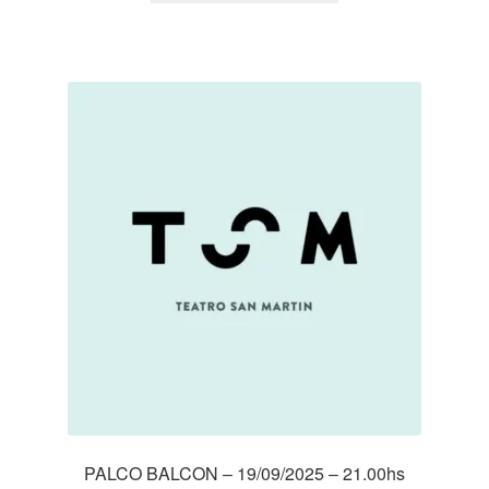
desde
$ 5.000
hasta
$ 10.000
PALCO BALCON – 19/09/2025 – 21.00hs