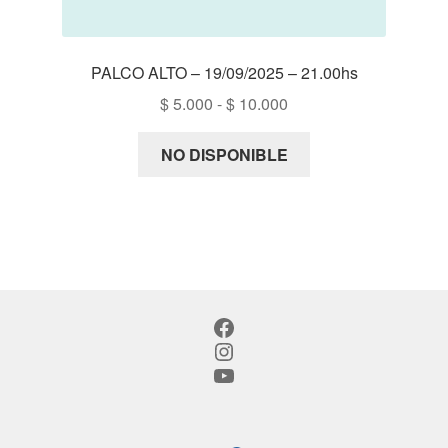
PALCO ALTO – 19/09/2025 – 21.00hs
Rango
$
5.000
-
$
10.000
de
precios:
NO DISPONIBLE
desde
$ 5.000
hasta
$ 10.000
Facebook
Instagram
YouTube