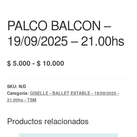
PALCO BALCON –
19/09/2025 – 21.00hs
Rango
$
5.000
-
$
10.000
de
precios:
SKU:
N/D
Categoría:
GISELLE - BALLET ESTABLE - 19/09/2025 -
desde
21.00hs - TSM
$ 5.000
hasta
Productos relacionados
$ 10.000