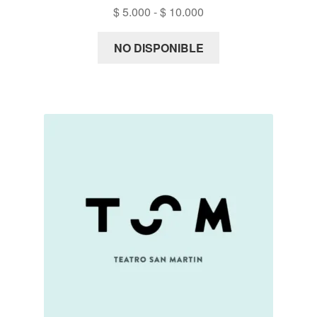
Rango
$
5.000
-
$
10.000
de
precios:
NO DISPONIBLE
desde
$ 5.000
hasta
$ 10.000