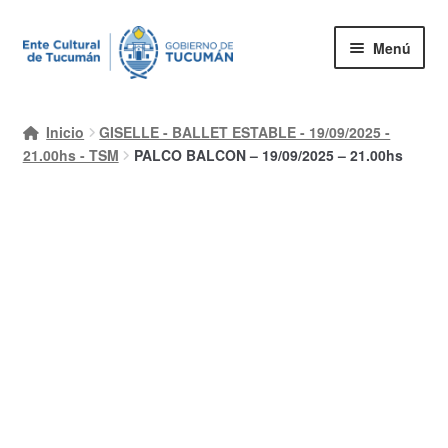
Ir
Ir
Menú
a
al
la
contenido
Inicio
navegación
Inicio
GISELLE - BALLET ESTABLE - 19/09/2025 -
Mi cuenta
21.00hs - TSM
PALCO BALCON – 19/09/2025 – 21.00hs
Carrito
Finalizar compra
Ayuda Rapida