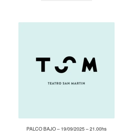
desde
$ 5.000
hasta
$ 10.000
PALCO BAJO – 19/09/2025 – 21.00hs