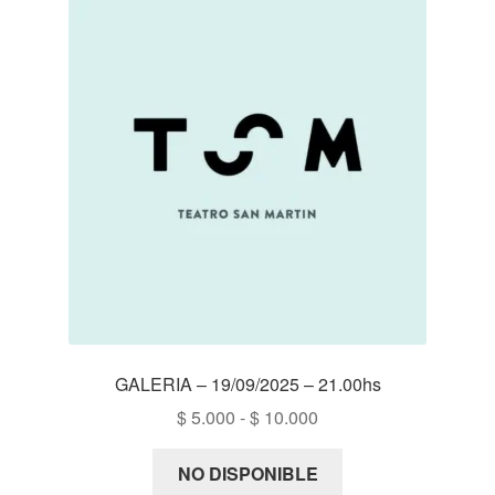
GALERIA – 19/09/2025 – 21.00hs
Rango
$
5.000
-
$
10.000
de
precios:
NO DISPONIBLE