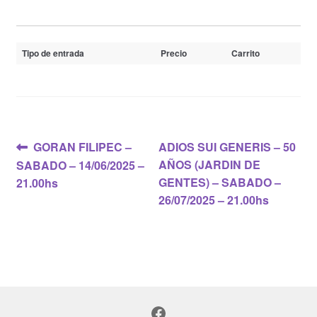
Tipo de entrada
Precio
Carrito
Navegación
Anterior:
Siguiente:
GORAN FILIPEC –
ADIOS SUI GENERIS – 50
AÑOS (JARDIN DE
SABADO – 14/06/2025 –
de
GENTES) – SABADO –
21.00hs
entradas
26/07/2025 – 21.00hs
Facebook