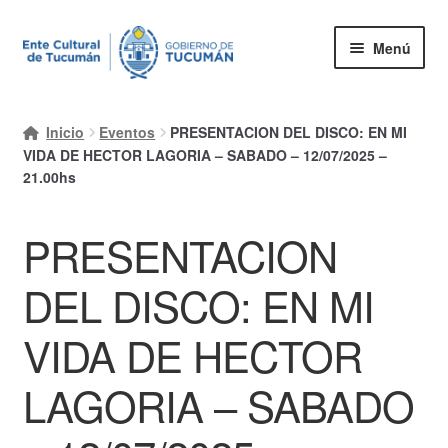
Ir
Ir
Menú
a
al
la
contenido
Inicio
navegación
Inicio
Eventos
PRESENTACION DEL DISCO: EN MI
Mi cuenta
VIDA DE HECTOR LAGORIA – SABADO – 12/07/2025 –
21.00hs
Carrito
PRESENTACION
Finalizar compra
Ayuda Rapida
DEL DISCO: EN MI
VIDA DE HECTOR
LAGORIA – SABADO