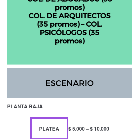
promos)
COL. DE ARQUITECTOS
(35 promos) – COL.
PSICÓLOGOS (35
promos)
ESCENARIO
PLANTA BAJA
R
PLATEA
$
5.000
–
$
10.000
a