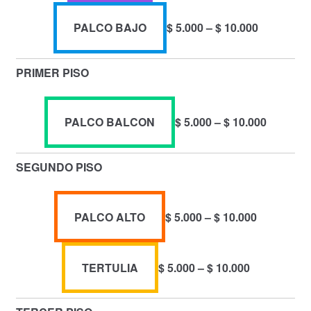
n
R
PALCO BAJO
$
5.000
–
$
10.000
g
a
o
n
d
PRIMER PISO
g
e
o
p
d
r
R
PALCO BALCON
$
5.000
–
$
10.000
e
e
a
p
c
n
r
SEGUNDO PISO
i
g
e
o
o
c
s
d
R
PALCO ALTO
$
5.000
–
$
10.000
i
:
e
a
o
d
p
n
s
e
r
R
TERTULIA
$
5.000
–
$
10.000
g
:
s
e
a
o
d
d
c
n
d
e
e