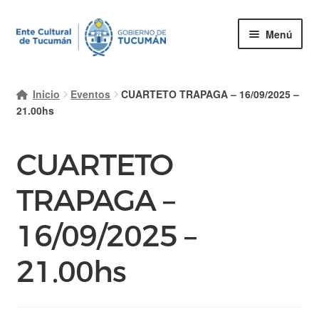
Ir
Ir
Menú
a
al
la
contenido
Inicio
navegación
Inicio
Eventos
CUARTETO TRAPAGA – 16/09/2025 –
Mi cuenta
21.00hs
Carrito
CUARTETO
Finalizar compra
TRAPAGA –
Ayuda Rapida
16/09/2025 –
21.00hs