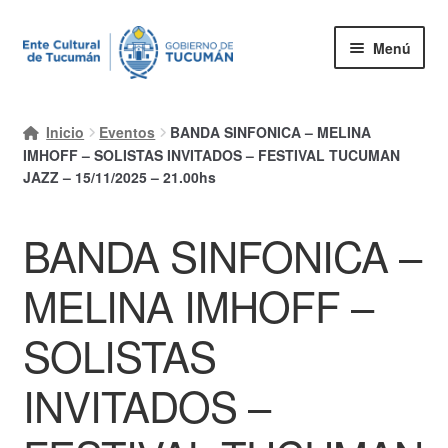
Ir
Ir
Menú
a
al
la
contenido
Inicio
navegación
Inicio
Eventos
BANDA SINFONICA – MELINA
Mi cuenta
IMHOFF – SOLISTAS INVITADOS – FESTIVAL TUCUMAN
JAZZ – 15/11/2025 – 21.00hs
Carrito
BANDA SINFONICA –
Finalizar compra
Ayuda Rapida
MELINA IMHOFF –
SOLISTAS
INVITADOS –