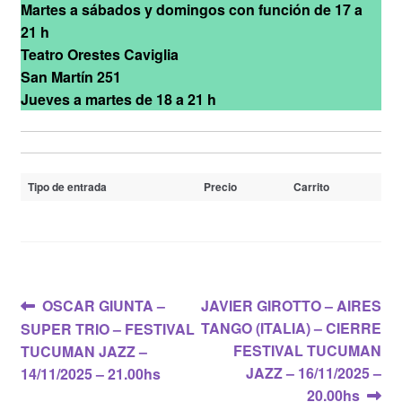
Martes a sábados y domingos con función de 17 a
21 h
Teatro Orestes Caviglia
San Martín 251
Jueves a martes de 18 a 21 h
Tipo de entrada
Precio
Carrito
Navegación
Anterior:
Siguiente:
OSCAR GIUNTA –
JAVIER GIROTTO – AIRES
TANGO (ITALIA) – CIERRE
SUPER TRIO – FESTIVAL
de
FESTIVAL TUCUMAN
TUCUMAN JAZZ –
entradas
JAZZ – 16/11/2025 –
14/11/2025 – 21.00hs
20.00hs