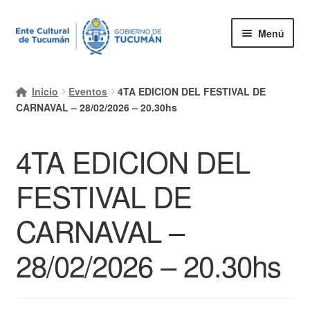
Ir
Ir
Menú
a
al
la
contenido
Inicio
navegación
Inicio
Eventos
4TA EDICION DEL FESTIVAL DE
Mi cuenta
CARNAVAL – 28/02/2026 – 20.30hs
Carrito
4TA EDICION DEL
Finalizar compra
FESTIVAL DE
Ayuda Rapida
CARNAVAL –
28/02/2026 – 20.30hs