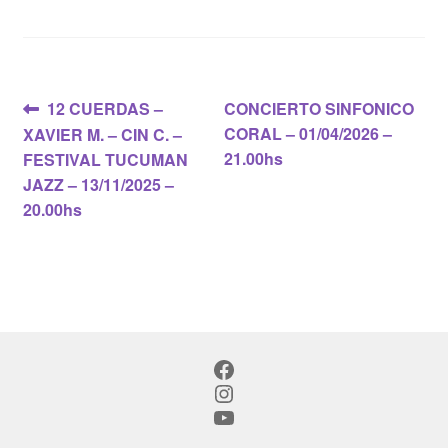
Navegación
Anterior:
Siguiente:
12 CUERDAS –
CONCIERTO SINFONICO
CORAL – 01/04/2026 –
XAVIER M. – CIN C. –
de
21.00hs
FESTIVAL TUCUMAN
entradas
JAZZ – 13/11/2025 –
20.00hs
Facebook
Instagram
YouTube