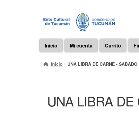
Ir
Ir
a
al
la
contenido
navegación
Inicio
Mi cuenta
Carrito
Fi
Inicio
UNA LIBRA DE CARNE - SABADO - 
UNA LIBRA DE C