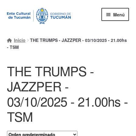
Ir
Ir
Menú
a
al
la
contenido
Inicio
navegación
Inicio
THE TRUMPS - JAZZPER - 03/10/2025 - 21.00hs
Mi cuenta
- TSM
Carrito
THE TRUMPS -
Finalizar compra
JAZZPER -
Ayuda Rapida
03/10/2025 - 21.00hs -
TSM