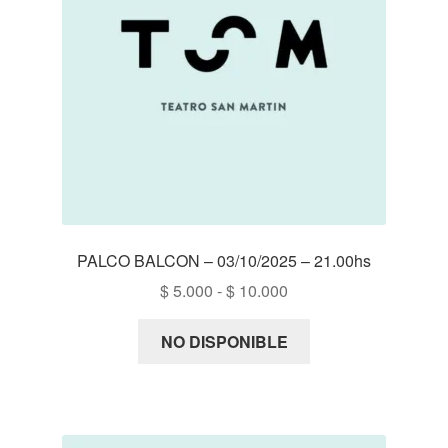
PALCO BALCON – 03/10/2025 – 21.00hs
Rango
$
5.000
-
$
10.000
de
precios:
NO DISPONIBLE
desde
$ 5.000
hasta
$ 10.000