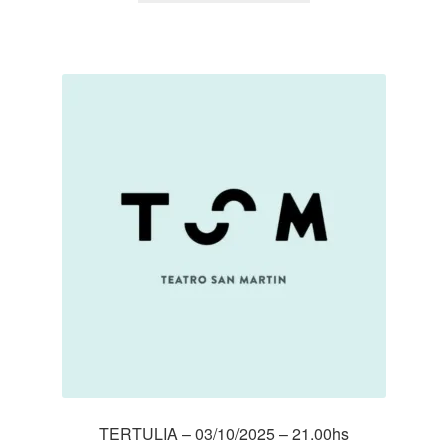
desde
$ 5.000
hasta
$ 10.000
TERTULIA – 03/10/2025 – 21.00hs