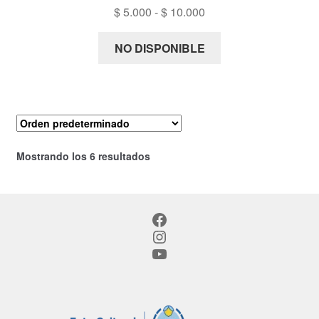
Rango
$
5.000
-
$
10.000
de
precios:
NO DISPONIBLE
desde
$ 5.000
hasta
$ 10.000
Mostrando los 6 resultados
Facebook
Instagram
YouTube