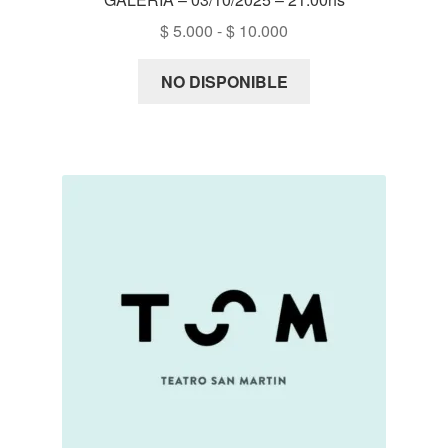
Rango
$
5.000
-
$
10.000
de
precios:
NO DISPONIBLE
desde
$ 5.000
hasta
$ 10.000