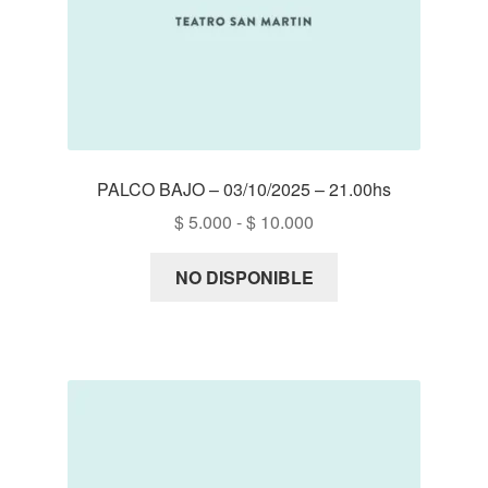
PALCO BAJO – 03/10/2025 – 21.00hs
Rango
$
5.000
-
$
10.000
de
precios:
NO DISPONIBLE
desde
$ 5.000
hasta
$ 10.000