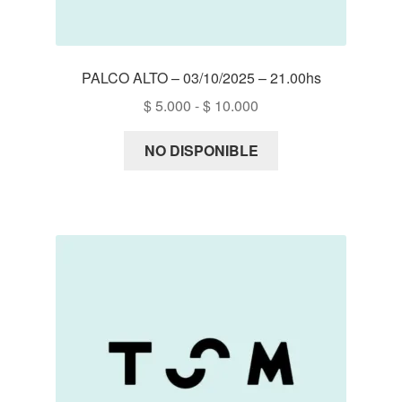
PALCO ALTO – 03/10/2025 – 21.00hs
Rango
$
5.000
-
$
10.000
de
precios:
NO DISPONIBLE
desde
$ 5.000
hasta
$ 10.000