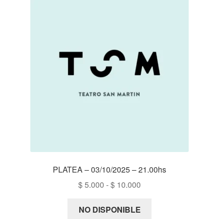
PLATEA – 03/10/2025 – 21.00hs
Rango
$
5.000
-
$
10.000
de
precios:
NO DISPONIBLE