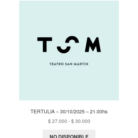
$ 35.000
TERTULIA – 30/10/2025 – 21.00hs
Rango
$
27.000
-
$
30.000
de
precios:
NO DISPONIBLE