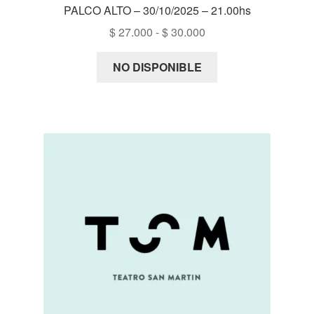
PALCO ALTO – 30/10/2025 – 21.00hs
Rango
$
27.000
-
$
30.000
de
precios:
NO DISPONIBLE
desde
$ 27.000
hasta
$ 30.000