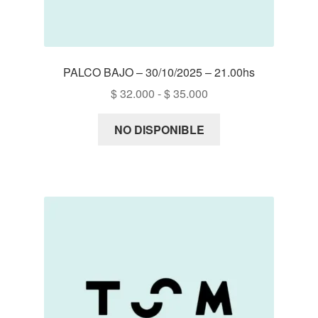
PALCO BAJO – 30/10/2025 – 21.00hs
Rango
$
32.000
-
$
35.000
de
precios:
NO DISPONIBLE
desde
$ 32.000
hasta
$ 35.000