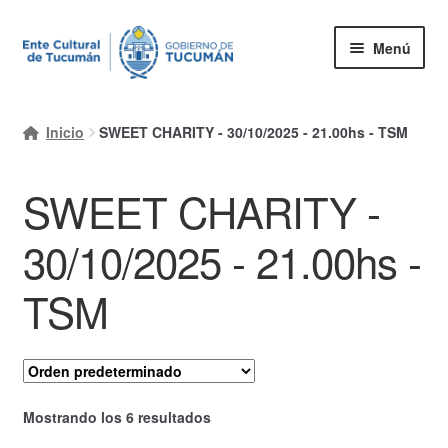
Ir
Ir
Menú
a
al
la
contenido
Inicio
navegación
Inicio
SWEET CHARITY - 30/10/2025 - 21.00hs - TSM
Mi cuenta
SWEET CHARITY -
Carrito
Finalizar compra
30/10/2025 - 21.00hs -
Ayuda Rapida
TSM
Mostrando los 6 resultados