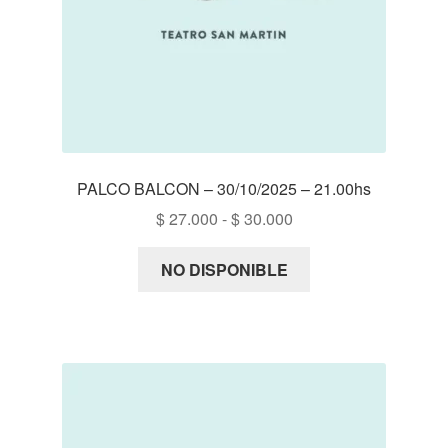
PALCO BALCON – 30/10/2025 – 21.00hs
Rango
$
27.000
-
$
30.000
de
precios:
NO DISPONIBLE
desde
$ 27.000
hasta
$ 30.000