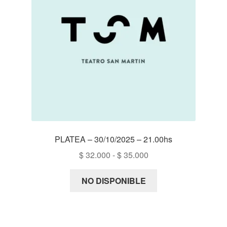
PLATEA – 30/10/2025 – 21.00hs
Rango
$
32.000
-
$
35.000
de
precios:
NO DISPONIBLE
desde
$ 32.000
hasta