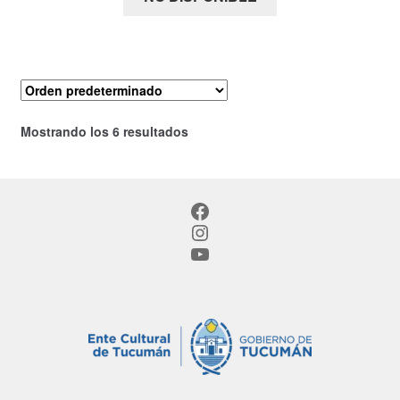
desde
$ 27.000
hasta
$ 30.000
Mostrando los 6 resultados
Facebook
Instagram
YouTube