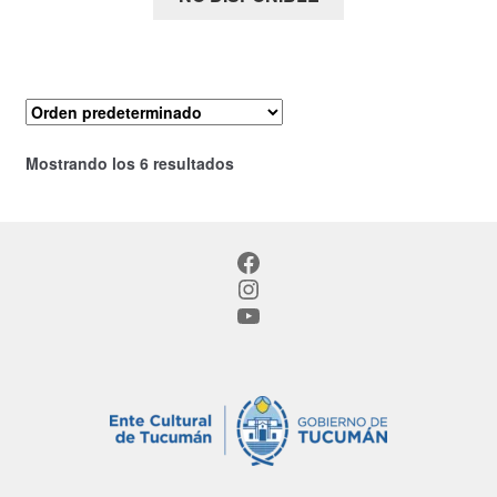
desde
$ 27.000
hasta
$ 30.000
Mostrando los 6 resultados
Facebook
Instagram
YouTube