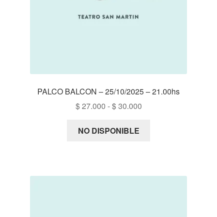
PALCO BALCON – 25/10/2025 – 21.00hs
Rango
$
27.000
-
$
30.000
de
precios:
NO DISPONIBLE
desde
$ 27.000
hasta
$ 30.000