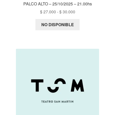
PALCO ALTO – 25/10/2025 – 21.00hs
Rango
$
27.000
-
$
30.000
de
precios:
NO DISPONIBLE
desde
$ 27.000
hasta
$ 30.000