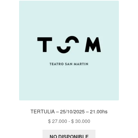
$ 35.000
TERTULIA – 25/10/2025 – 21.00hs
Rango
$
27.000
-
$
30.000
de
precios:
NO DISPONIBLE