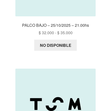
PALCO BAJO – 25/10/2025 – 21.00hs
Rango
$
32.000
-
$
35.000
de
precios:
NO DISPONIBLE
desde
$ 32.000
hasta
$ 35.000