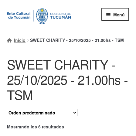
Ir
Ir
Menú
a
al
la
contenido
Inicio
navegación
Inicio
SWEET CHARITY - 25/10/2025 - 21.00hs - TSM
Mi cuenta
SWEET CHARITY -
Carrito
Finalizar compra
25/10/2025 - 21.00hs -
Ayuda Rapida
TSM
Mostrando los 6 resultados