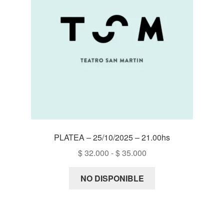
PLATEA – 25/10/2025 – 21.00hs
Rango
$
32.000
-
$
35.000
de
precios:
NO DISPONIBLE
desde
$ 32.000
hasta