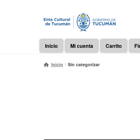
Ir
Ir
a
al
la
contenido
navegación
Inicio
Mi cuenta
Carrito
Fi
Inicio
Sin categorizar