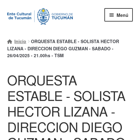
Ir
Ir
Menú
a
al
la
contenido
Inicio
navegación
Inicio
ORQUESTA ESTABLE - SOLISTA HECTOR
Mi cuenta
LIZANA - DIRECCION DIEGO GUZMAN - SABADO -
26/04/2025 - 21.00hs - TSM
Carrito
ORQUESTA
Finalizar compra
Ayuda Rapida
ESTABLE - SOLISTA
HECTOR LIZANA -
DIRECCION DIEGO