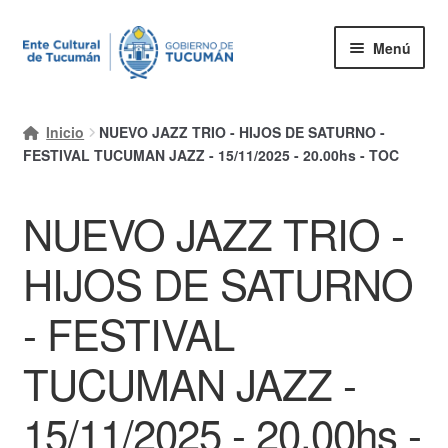
Ir
Ir
Menú
a
al
la
contenido
Inicio
navegación
Inicio
NUEVO JAZZ TRIO - HIJOS DE SATURNO -
Mi cuenta
FESTIVAL TUCUMAN JAZZ - 15/11/2025 - 20.00hs - TOC
Carrito
NUEVO JAZZ TRIO -
Finalizar compra
HIJOS DE SATURNO
Ayuda Rapida
- FESTIVAL
TUCUMAN JAZZ -
15/11/2025 - 20.00hs -