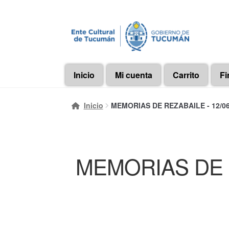
Ir
Ir
a
al
la
contenido
navegación
Inicio
Mi cuenta
Carrito
Fi
Inicio
MEMORIAS DE REZABAILE - 12/06/
MEMORIAS DE RE