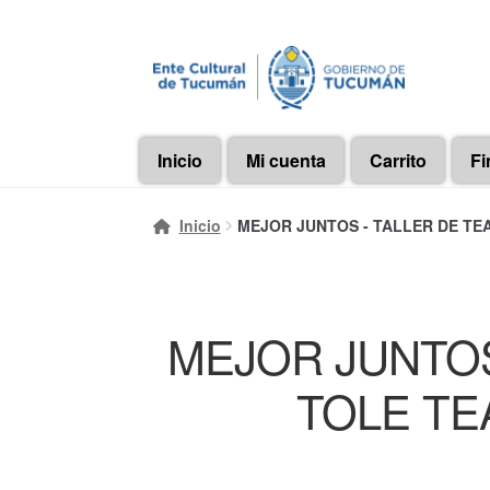
Ir
Ir
a
al
la
contenido
navegación
Inicio
Mi cuenta
Carrito
Fi
Inicio
MEJOR JUNTOS - TALLER DE TEAT
MEJOR JUNTOS
TOLE TEA