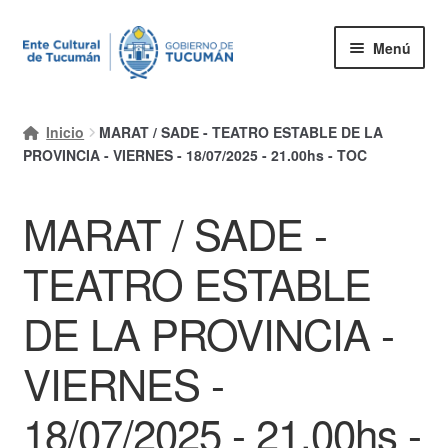
Ir
Ir
Menú
a
al
la
contenido
Inicio
navegación
Inicio
MARAT / SADE - TEATRO ESTABLE DE LA
Mi cuenta
PROVINCIA - VIERNES - 18/07/2025 - 21.00hs - TOC
Carrito
MARAT / SADE -
Finalizar compra
TEATRO ESTABLE
Ayuda Rapida
DE LA PROVINCIA -
VIERNES -
18/07/2025 - 21.00hs -