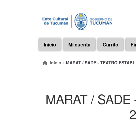
Ir
Ir
a
al
la
contenido
navegación
Inicio
Mi cuenta
Carrito
Fi
Inicio
MARAT / SADE - TEATRO ESTABLE 
MARAT / SADE 
2