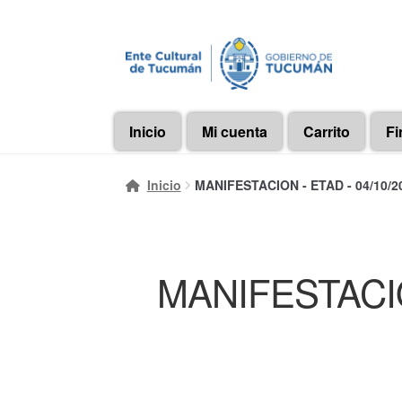
Ir
Ir
a
al
la
contenido
navegación
Inicio
Mi cuenta
Carrito
Fi
Inicio
MANIFESTACION - ETAD - 04/10/20
MANIFESTACION