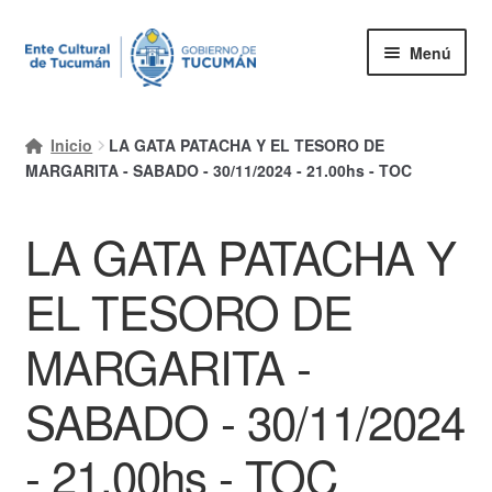
Ir
Ir
Menú
a
al
la
contenido
Inicio
navegación
Inicio
LA GATA PATACHA Y EL TESORO DE
Mi cuenta
MARGARITA - SABADO - 30/11/2024 - 21.00hs - TOC
Carrito
LA GATA PATACHA Y
Finalizar compra
EL TESORO DE
Ayuda Rapida
MARGARITA -
SABADO - 30/11/2024
- 21.00hs - TOC