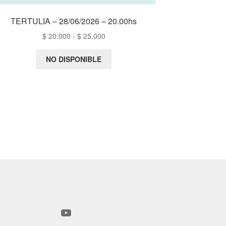
TERTULIA – 28/06/2026 – 20.00hs
Rango
$
20.000
-
$
25.000
de
precios:
NO DISPONIBLE
desde
$ 20.000
hasta
$ 25.000
YouTube