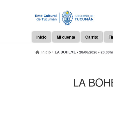
Ir
Ir
a
al
la
contenido
navegación
Inicio
Mi cuenta
Carrito
Fi
Inicio
LA BOHEME - 28/06/2026 - 20.00h
LA BOHE