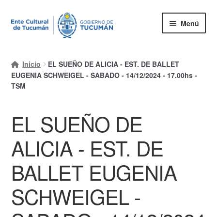
Ir
Ir
Menú
a
al
la
contenido
Inicio
navegación
Inicio
EL SUEÑO DE ALICIA - EST. DE BALLET
Mi cuenta
EUGENIA SCHWEIGEL - SABADO - 14/12/2024 - 17.00hs -
TSM
Carrito
EL SUEÑO DE
Finalizar compra
Ayuda Rapida
ALICIA - EST. DE
BALLET EUGENIA
SCHWEIGEL -