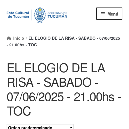
Ir
Ir
Menú
a
al
la
contenido
Inicio
navegación
Inicio
EL ELOGIO DE LA RISA - SABADO - 07/06/2025
Mi cuenta
- 21.00hs - TOC
Carrito
EL ELOGIO DE LA
Finalizar compra
RISA - SABADO -
Ayuda Rapida
07/06/2025 - 21.00hs -
TOC