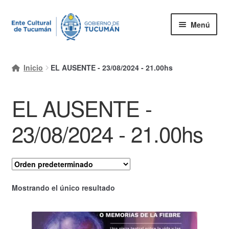
Ir
Ir
Menú
a
al
la
contenido
Inicio
navegación
Inicio
EL AUSENTE - 23/08/2024 - 21.00hs
Mi cuenta
EL AUSENTE -
Carrito
Finalizar compra
23/08/2024 - 21.00hs
Ayuda Rapida
Mostrando el único resultado