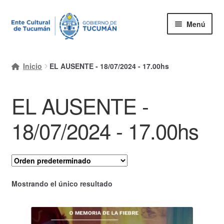
Ir
Ir
Menú
a
al
la
contenido
Inicio
navegación
Inicio
EL AUSENTE - 18/07/2024 - 17.00hs
Mi cuenta
EL AUSENTE -
Carrito
Finalizar compra
18/07/2024 - 17.00hs
Ayuda Rapida
Mostrando el único resultado