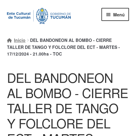
Ir
Ir
Menú
a
al
la
contenido
Inicio
navegación
Inicio
DEL BANDONEON AL BOMBO - CIERRE
Mi cuenta
TALLER DE TANGO Y FOLCLORE DEL ECT - MARTES -
17/12/2024 - 21.00hs - TOC
Carrito
DEL BANDONEON
Finalizar compra
Ayuda Rapida
AL BOMBO - CIERRE
TALLER DE TANGO
Y FOLCLORE DEL