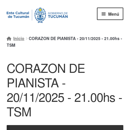
Ir
Ir
Menú
a
al
la
contenido
Inicio
navegación
Inicio
CORAZON DE PIANISTA - 20/11/2025 - 21.00hs -
Mi cuenta
TSM
Carrito
CORAZON DE
Finalizar compra
PIANISTA -
Ayuda Rapida
20/11/2025 - 21.00hs -
TSM