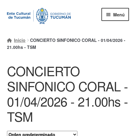
Ir
Ir
Menú
a
al
la
contenido
Inicio
navegación
Inicio
CONCIERTO SINFONICO CORAL - 01/04/2026 -
Mi cuenta
21.00hs - TSM
Carrito
CONCIERTO
Finalizar compra
SINFONICO CORAL -
Ayuda Rapida
01/04/2026 - 21.00hs -
TSM