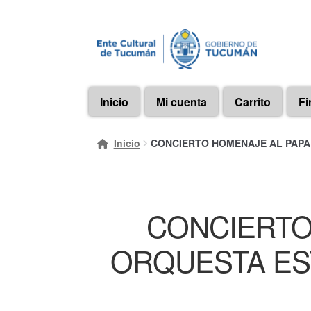
Ir
Ir
a
al
la
contenido
navegación
Inicio
Mi cuenta
Carrito
Fi
Inicio
CONCIERTO HOMENAJE AL PAPA FR
CONCIERTO
ORQUESTA ESTA