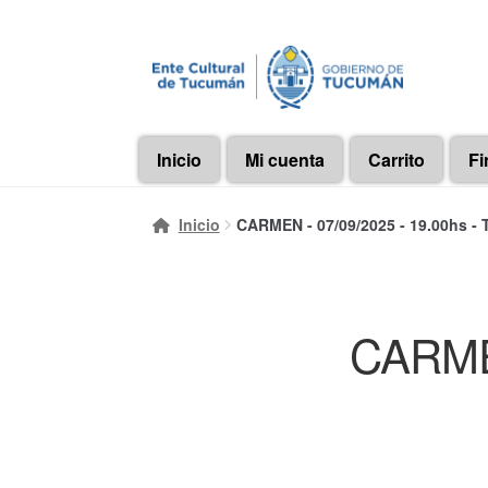
Ir
Ir
a
al
la
contenido
navegación
Inicio
Mi cuenta
Carrito
Fi
Inicio
CARMEN - 07/09/2025 - 19.00hs -
CARMEN