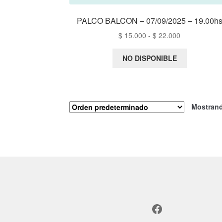
PALCO BALCON – 07/09/2025 – 19.00h
Rango
$
15.000
-
$
22.000
de
precios:
NO DISPONIBLE
desde
$ 15.000
hasta
$ 22.000
Mostrand
Facebook