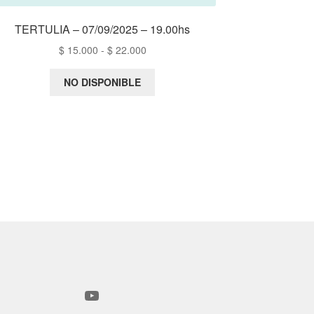
TERTULIA – 07/09/2025 – 19.00hs
Rango
$
15.000
-
$
22.000
de
precios:
NO DISPONIBLE
desde
$ 15.000
hasta
$ 22.000
YouTube