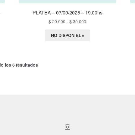
s
PLATEA – 07/09/2025 – 19.00hs
Rango
$
20.000
-
$
30.000
de
precios:
NO DISPONIBLE
desde
$ 20.000
hasta
$ 30.000
o los 6 resultados
Instagram