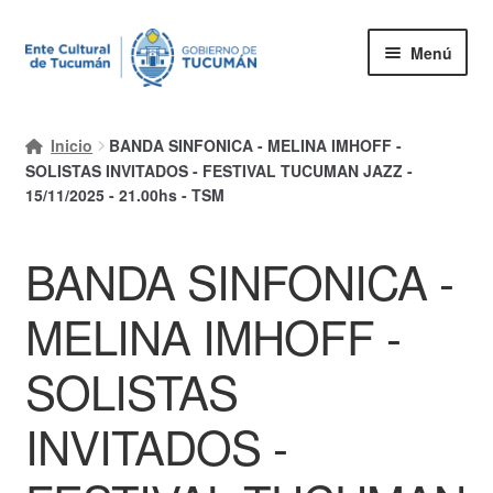
Ir
Ir
Menú
a
al
la
contenido
Inicio
navegación
Inicio
BANDA SINFONICA - MELINA IMHOFF -
Mi cuenta
SOLISTAS INVITADOS - FESTIVAL TUCUMAN JAZZ -
15/11/2025 - 21.00hs - TSM
Carrito
BANDA SINFONICA -
Finalizar compra
Ayuda Rapida
MELINA IMHOFF -
SOLISTAS
INVITADOS -