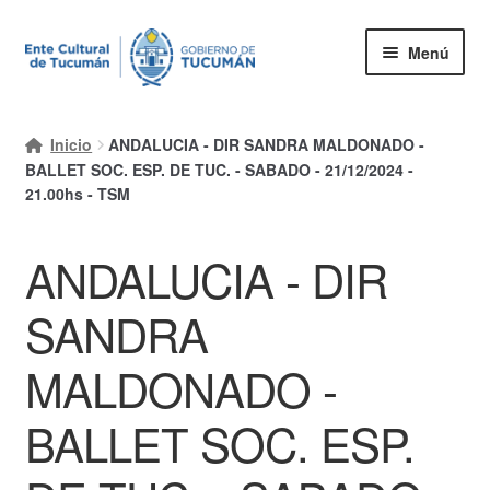
Ir
Ir
Menú
a
al
la
contenido
Inicio
navegación
Inicio
ANDALUCIA - DIR SANDRA MALDONADO -
Mi cuenta
BALLET SOC. ESP. DE TUC. - SABADO - 21/12/2024 -
21.00hs - TSM
Carrito
ANDALUCIA - DIR
Finalizar compra
Ayuda Rapida
SANDRA
MALDONADO -
BALLET SOC. ESP.