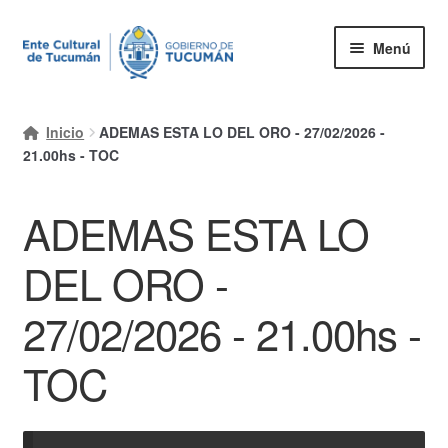
Ir
Ir
Menú
a
al
la
contenido
Inicio
navegación
Inicio
ADEMAS ESTA LO DEL ORO - 27/02/2026 -
Mi cuenta
21.00hs - TOC
Carrito
ADEMAS ESTA LO
Finalizar compra
DEL ORO -
Ayuda Rapida
27/02/2026 - 21.00hs -
TOC